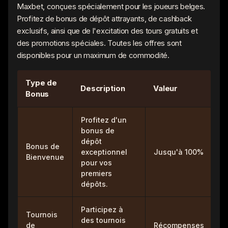
Maxbet, conçues spécialement pour les joueurs belges.
Profitez de bonus de dépôt attrayants, de cashback
exclusifs, ainsi que de l'excitation des tours gratuits et
des promotions spéciales. Toutes les offres sont
disponibles pour un maximum de commodité.
Type de
C
Description
Valeur
Bonus
R
Profitez d'un
bonus de
dépôt
S'
Bonus de
exceptionnel
Jusqu'à 100%
e
Bienvenue
pour vos
d
premiers
dépôts.
Participez à
Tournois
des tournois
I
de
Récompenses