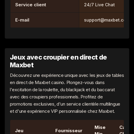
Service client
24/7 Live Chat
E-mail
support@maxbet.com
Jeux avec croupier en direct de
Maxbet
Découvrez une expérience unique avec les jeux de tables
en direct de Maxbet casino. Plongez-vous dans
l'excitation de la roulette, du blackjack et du baccarat
avec des croupiers professionnels. Profitez de
promotions exclusives, d'un service clientèle multilingue
et d'une expérience VIP personnalisée chez Maxbet.
Mise
Caract
Jeu
Fournisseur
Min
Clé