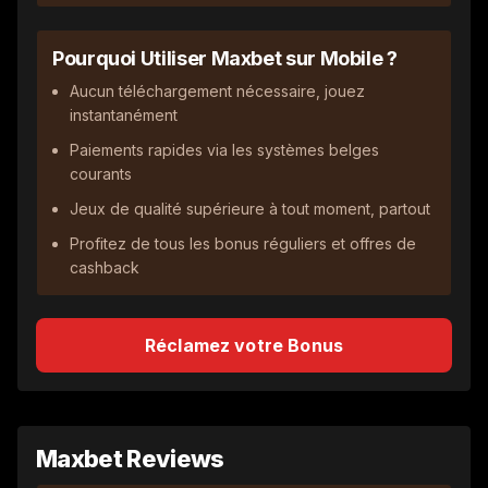
Pourquoi Utiliser Maxbet sur Mobile ?
Aucun téléchargement nécessaire, jouez
instantanément
Paiements rapides via les systèmes belges
courants
Jeux de qualité supérieure à tout moment, partout
Profitez de tous les bonus réguliers et offres de
cashback
Réclamez votre Bonus
Maxbet Reviews