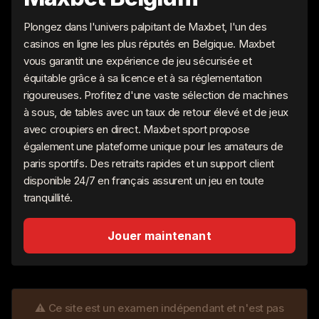
Plongez dans l'univers palpitant de Maxbet, l'un des
casinos en ligne les plus réputés en Belgique. Maxbet
vous garantit une expérience de jeu sécurisée et
équitable grâce à sa licence et à sa réglementation
rigoureuses. Profitez d'une vaste sélection de machines
à sous, de tables avec un taux de retour élevé et de jeux
avec croupiers en direct. Maxbet sport propose
également une plateforme unique pour les amateurs de
paris sportifs. Des retraits rapides et un support client
disponible 24/7 en français assurent un jeu en toute
tranquillité.
Jouer maintenant
⚠ Ce site est un examen indépendant et n'est pas