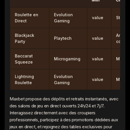
Roulette en
Evolution
value
Stream
Direct
Gaming
Blackjack
Ambia
Playtech
value
Party
conviv
Baccarat
Microgaming
value
Mises 
Squeeze
Lightning
Evolution
value
Multip
Roulette
Gaming
Maxbet propose des dépôts et retraits instantanés, avec
des salons de jeu en direct ouverts 24h/24 et 7j/7.
Interagissez directement avec des croupiers
professionnels, participez à des promotions dédiées aux
jeux en direct, et rejoignez des tables exclusives pour