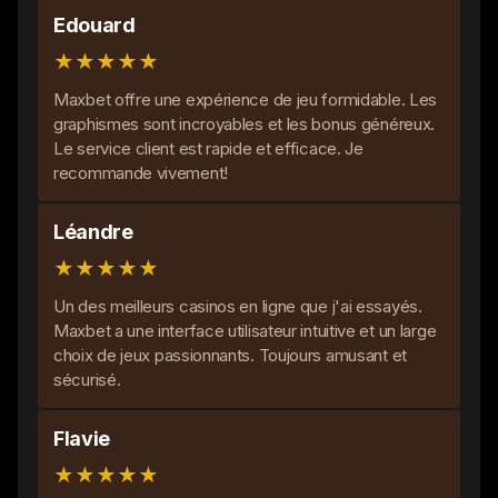
Edouard
★
★
★
★
★
Maxbet offre une expérience de jeu formidable. Les
graphismes sont incroyables et les bonus généreux.
Le service client est rapide et efficace. Je
recommande vivement!
Léandre
★
★
★
★
★
Un des meilleurs casinos en ligne que j'ai essayés.
Maxbet a une interface utilisateur intuitive et un large
choix de jeux passionnants. Toujours amusant et
sécurisé.
Flavie
★
★
★
★
★