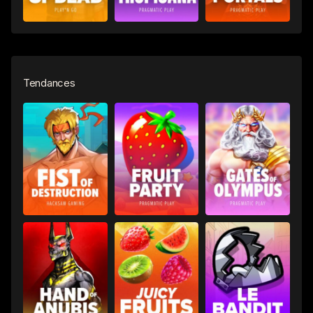
Tendances